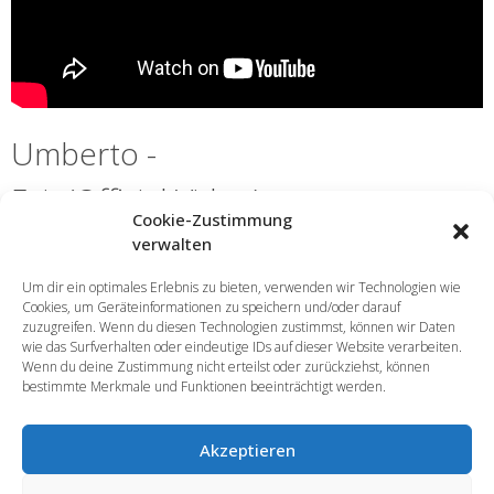
Umberto -
Exit (Official Video)
Cookie-Zustimmung
verwalten
Um dir ein optimales Erlebnis zu bieten, verwenden wir Technologien wie
Cookies, um Geräteinformationen zu speichern und/oder darauf
zuzugreifen. Wenn du diesen Technologien zustimmst, können wir Daten
wie das Surfverhalten oder eindeutige IDs auf dieser Website verarbeiten.
Wenn du deine Zustimmung nicht erteilst oder zurückziehst, können
bestimmte Merkmale und Funktionen beeinträchtigt werden.
Akzeptieren
Impressum
Daten­schutz­erklärung
Kontakt
Cookie-Richtlinie (EU)